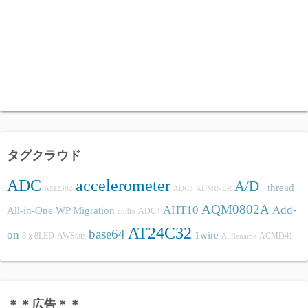
タグクラウド
ADC
accelerometer
A/D
_thread
AM2302
ADC3
ADMINER
AQM0802A
AHT10
Add-
All-in-One WP Migration
ADC4
audio
AT24C32
base64
on
1wire
8ｘ8LED
AWStats
ACMD41
AllRename
＊＊広告＊＊