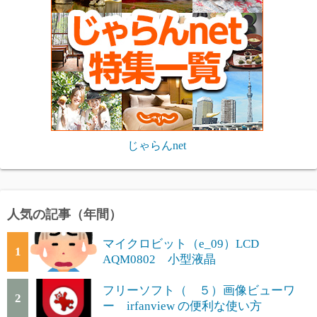
じゃらんnet
人気の記事（年間）
マイクロビット（e_09）LCD
1
AQM0802 小型液晶
フリーソフト（ ５）画像ビューワ
2
ー irfanview の便利な使い方