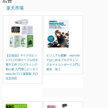
広告
稿
楽天市場
ナ
ビ
ゲ
ー
シ
【正規品】マイクロビッ
ビジュアル図解 micro:bit
ョ
トV2.2 USBケーブル付き
ではじめるプログラミン
電子工作プログラミング
グ＆マイコンボード入門 [
ン
初心者 入門用にピッタリ
速水 祐 ]
micro:bit V2.2 最新版 大口
注文対応