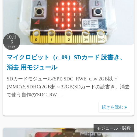
10月
6
2022
マイクロビット（c_09）SDカード 読書き、
消去 用モジュール
SDカードモジュール(SPI) SDC_RWE_c.py 2GB以下
(MMC)とSDHC(2GB超～32GB)SDカードの読書き、消去
で使う自作の'SDC_RW…
続きを読む
モジュール・関数