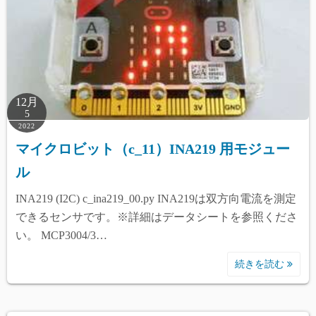
12月
5
2022
マイクロビット（c_11）INA219 用モジュー
ル
INA219 (I2C) c_ina219_00.py INA219は双方向電流を測定
できるセンサです。※詳細はデータシートを参照くださ
い。 MCP3004/3…
続きを読む