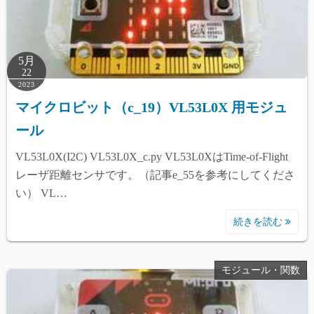
5月
22
2023
マイクロビット（c_19）VL53L0X 用モジュ
ール
VL53L0X(I2C) VL53L0X_c.py VL53L0XはTime-of-Flight
レーザ距離センサです。（記事e_55を参考にしてくださ
い） VL…
続きを読む
モジュール・関数