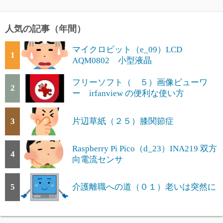
人気の記事（年間）
マイクロビット（e_09）LCD
1
AQM0802 小型液晶
フリーソフト（ ５）画像ビューワ
2
ー irfanview の便利な使い方
3
片辺草紙（２５）膝関節症
Raspberry Pi Pico（d_23）INA219 双方
4
向電流センサ
5
介護離職への道（０１）老いは突然に