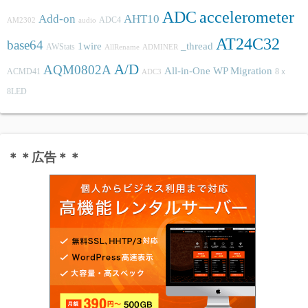
ADC
accelerometer
Add-on
AHT10
ADC4
AM2302
audio
AT24C32
base64
1wire
_thread
AWStats
AllRename
ADMINER
A/D
AQM0802A
All-in-One WP Migration
ACMD41
8ｘ
ADC3
8LED
＊＊広告＊＊