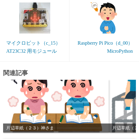
マイクロビット（c_15）
Raspberry Pi Pico（d_00）
AT23C32 用モジュール
MicroPython
関連記事
片辺草紙（２３）神さま
片辺草紙（２