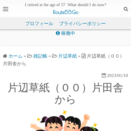
I retired at the age of 57. What should I do now?
Route55Go
プロフィール
プライバシーポリシー
稼働中
ホーム
»
雑記帳
»
片辺草紙
»
片辺草紙（００）
片田舎から
2023/01/10
片辺草紙（００）片田舎
から