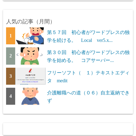
人気の記事（月間）
第５７回 初心者がワードプレスの独
1
学を続ける。 Local ver5.x...
第３０回 初心者がワードプレスの独
2
学を始める。 コアサーバー...
フリーソフト（ １）テキストエディ
3
タ medit
介護離職への道（０６）自主返納でき
4
ず