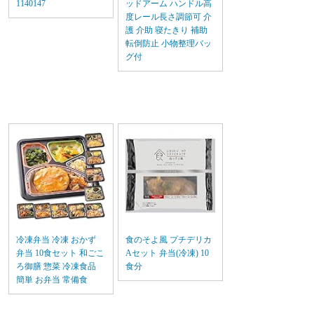
1140147
ッドアーム ハンドル高
度レール長さ調節可 介
護 介助 寝たきり 補助
転倒防止 小物整理バッ
グ付
冷凍弁当 冷凍 おかず
食のそよ風 プチデリカ
弁当 10食セット 和ごこ
Aセット 弁当(冷凍) 10
ろ御膳 惣菜 冷凍食品
食分
簡単 お弁当 常備食