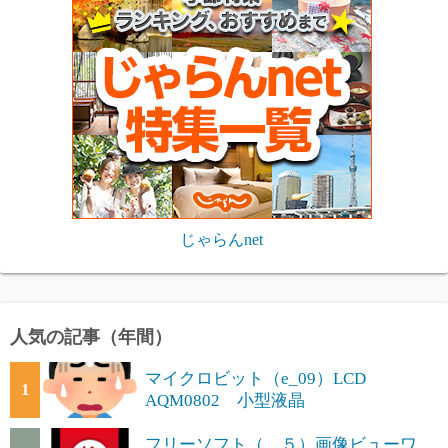
じゃらんnet
人気の記事（年間）
マイクロビット（e_09）LCD
1
AQM0802 小型液晶
フリーソフト（ ５）画像ビューワ