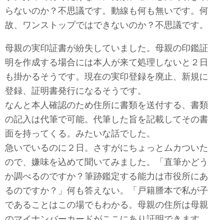
らないのか？不思議です。動線も何も無いです。何
故、ワンストップではできないのか？不思議です。
母親の実印証書が紛失していました。母親の印鑑証
明を作成する場合には本人が来て処理しないと２日
も掛かるそうです。現在の実印登録を廃止、新規に
登録、証明書発行になるそうです。
なんと本人確認のため住所に書類を送付する、書類
の記入は代筆で可能。代筆した旨を記載してその書
面を持ってくる。みたいな話でした。
急いでいるのに２日。さすがにちょっとムカついた
ので、嫌味を込めて聞いてみました。「直筆かどう
か調べるのですか？筆跡鑑定する能力は市役所にあ
るのですか？」何も答えない。「戸籍謄本で私が子
であることはこの場でもわかる。母親の住所は母親
のマイナンバーカードがここにあり証明できます。