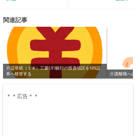
関連記事
片辺草紙（１８）三菱UFJ銀行の投資信託をSBI証
券へ移管する
介護離職への
＊＊広告＊＊