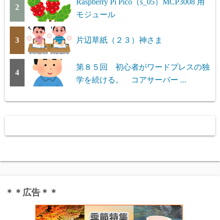
Raspberry Pi Pico（s_05）MCP3008 用
2
モジュール
3
片辺草紙（２３）神さま
第８５回 初心者がワードプレスの独
4
学を続ける。 コアサーバー ...
＊＊広告＊＊