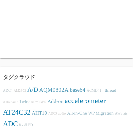
タグクラウド
A/D
AQM0802A
base64
_thread
ADC4
ACMD41
AM2302
accelerometer
Add-on
1wire
AllRename
ADMINER
AT24C32
AHT10
All-in-One WP Migration
AWStats
ADC3
audio
ADC
8ｘ8LED