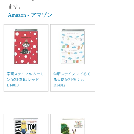
ます。
Amazon - アマゾン
学研ステイフル ムーミ
学研ステイフル てるて
ン 家計簿 B5 レッド
る天使 家計簿 くも
D14010
D14012