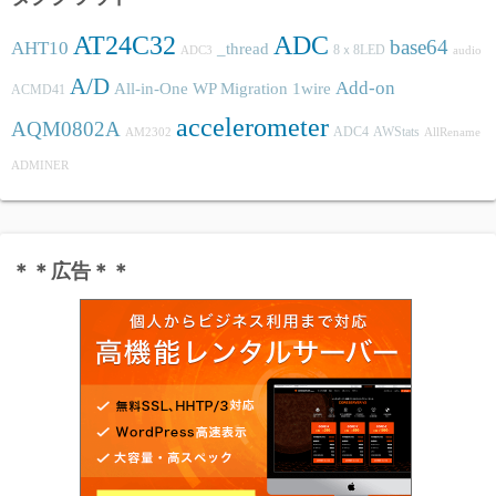
AT24C32
ADC
base64
AHT10
_thread
8ｘ8LED
ADC3
audio
A/D
Add-on
All-in-One WP Migration
1wire
ACMD41
accelerometer
AQM0802A
ADC4
AWStats
AM2302
AllRename
ADMINER
＊＊広告＊＊