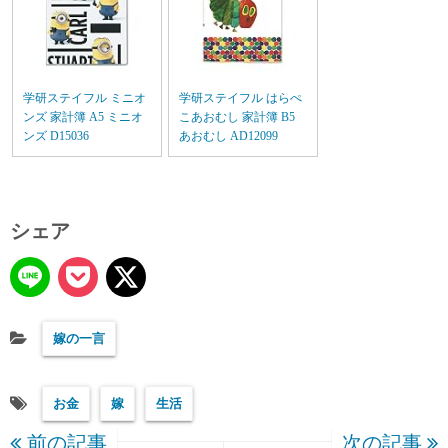
学研ステイフル ミニオ
学研ステイフル はらぺ
ンズ 家計簿 A5 ミニオ
こあおむし 家計簿 B5
ンズ D15036
あおむし AD12099
シェア
嫁の一言
お金
嫁
生活
前の記事
次の記事