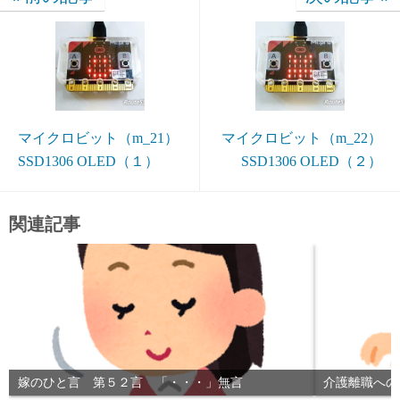
マイクロビット（m_21）
マイクロビット（m_22）
SSD1306 OLED（１）
SSD1306 OLED（２）
関連記事
嫁のひと言 第５２言 「・・・」無言
介護離職への