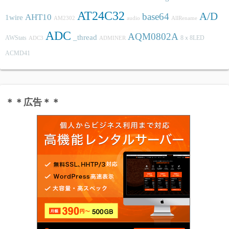
AT24C32
A/D
base64
AHT10
1wire
AM2302
audio
AllRename
ADC
AQM0802A
_thread
AWStats
8ｘ8LED
ADC3
ADMINER
ACMD41
＊＊広告＊＊