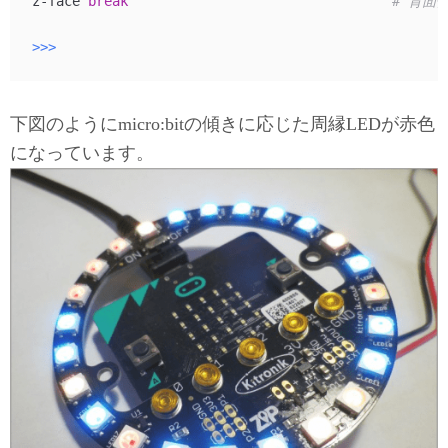
z-face 
break
# 背面
>>> 
下図のようにmicro:bitの傾きに応じた周縁LEDが赤色
になっています。