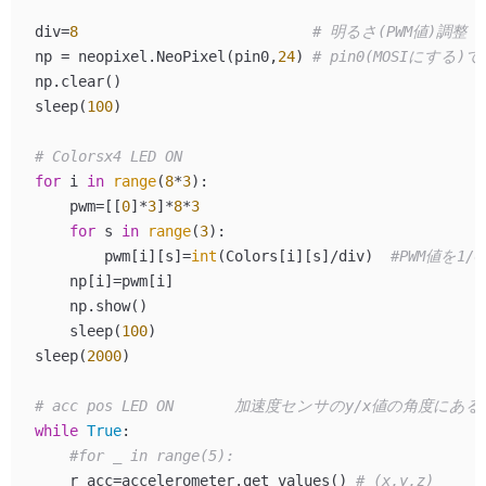
div=
8
# 明るさ(PWM値)調整
np = neopixel.NeoPixel(pin0,
24
) 
# pin0(MOSIにする)で2
np.clear()

sleep(
100
)

# Colorsx4 LED ON
for
 i 
in
range
(
8
*
3
):

    pwm=[[
0
]*
3
]*
8
*
3
for
 s 
in
range
(
3
):

        pwm[i][s]=
int
(Colors[i][s]/div)  
#PWM値を1/d
    np[i]=pwm[i]

    np.show()

    sleep(
100
)

sleep(
2000
)

# acc pos LED ON       加速度センサのy/x値の角度にあ
while
True
:

#for _ in range(5):
    r_acc=accelerometer.get_values() 
# (x,y,z)