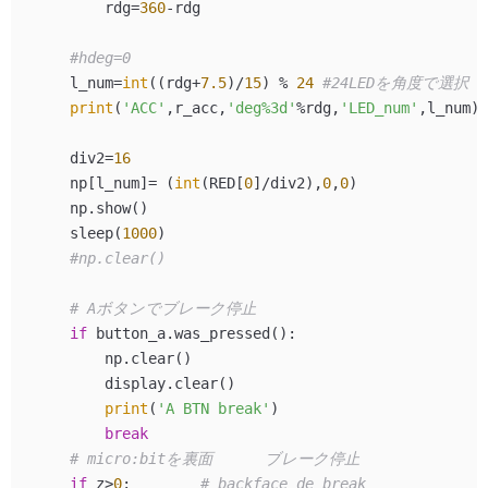
        rdg=
360
-rdg

#hdeg=0
    l_num=
int
((rdg+
7.5
)/
15
) % 
24
#24LEDを角度で選択
print
(
'ACC'
,r_acc,
'deg%3d'
%rdg,
'LED_num'
,l_num)

    div2=
16
    np[l_num]= (
int
(RED[
0
]/div2),
0
,
0
)

    np.show()

    sleep(
1000
)

#np.clear()
# Aボタンでブレーク停止
if
 button_a.was_pressed():

        np.clear()

        display.clear()

print
(
'A BTN break'
)

break
# micro:bitを裏面      ブレーク停止
if
 z>
0
:        
# backface de break