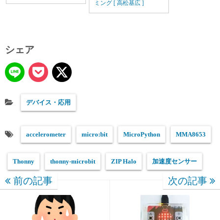
ミング [ 高松基広 ]
シェア
デバイス・応用
accelerometer
micro:bit
MicroPython
MMA8653
Thonny
thonny-microbit
ZIP Halo
加速度センサー
前の記事
次の記事