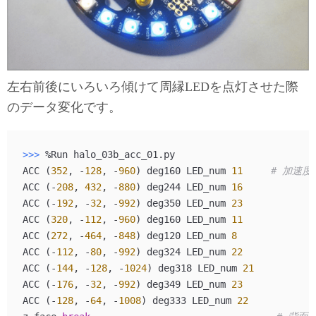
左右前後にいろいろ傾けて周縁LEDを点灯させた際
のデータ変化です。
>>> 
%Run halo_03b_acc_01.py

ACC (
352
, -
128
, -
960
) deg160 LED_num 
11
# 加速
ACC (-
208
, 
432
, -
880
) deg244 LED_num 
16
ACC (-
192
, -
32
, -
992
) deg350 LED_num 
23
ACC (
320
, -
112
, -
960
) deg160 LED_num 
11
ACC (
272
, -
464
, -
848
) deg120 LED_num 
8
ACC (-
112
, -
80
, -
992
) deg324 LED_num 
22
ACC (-
144
, -
128
, -
1024
) deg318 LED_num 
21
ACC (-
176
, -
32
, -
992
) deg349 LED_num 
23
ACC (-
128
, -
64
, -
1008
) deg333 LED_num 
22