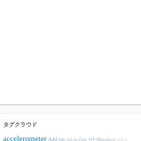
タグクラウド
accelerometer
Add-on
All-in-One WP Migration
ADC4