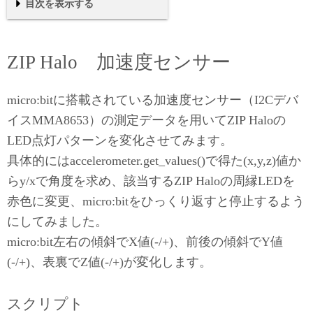
目次を表示する
ZIP Halo 加速度センサー
スクリプト
実行結果
まとめ
ZIP Halo 加速度センサー
micro:bitに搭載されている加速度センサー（I2Cデバ
イスMMA8653）の測定データを用いてZIP Haloの
LED点灯パターンを変化させてみます。
具体的にはaccelerometer.get_values()で得た(x,y,z)値か
らy/xで角度を求め、該当するZIP Haloの周縁LEDを
赤色に変更、micro:bitをひっくり返すと停止するよう
にしてみました。
micro:bit左右の傾斜でX値(-/+)、前後の傾斜でY値
(-/+)、表裏でZ値(-/+)が変化します。
スクリプト