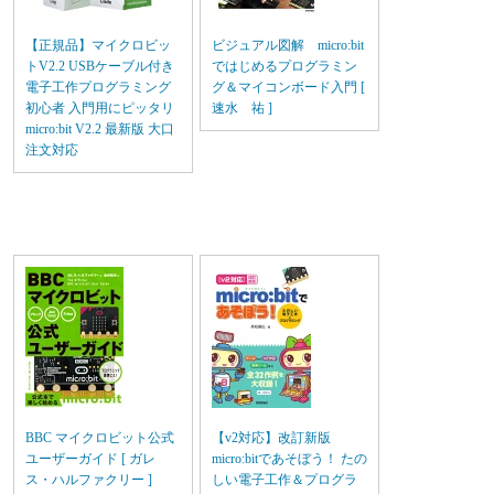
【正規品】マイクロビッ
ビジュアル図解 micro:bit
トV2.2 USBケーブル付き
ではじめるプログラミン
電子工作プログラミング
グ＆マイコンボード入門 [
初心者 入門用にピッタリ
速水 祐 ]
micro:bit V2.2 最新版 大口
注文対応
BBC マイクロビット公式
【v2対応】改訂新版
ユーザーガイド [ ガレ
micro:bitであそぼう！ たの
ス・ハルファクリー ]
しい電子工作＆プログラ