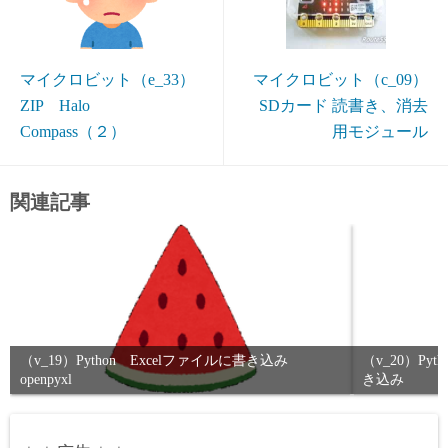
マイクロビット（e_33）
マイクロビット（c_09）
ZIP Halo
SDカード 読書き、消去
Compass（２）
用モジュール
関連記事
（v_19）Python Excelファイルに書き込み
（v_20）Py
openpyxl
き込み