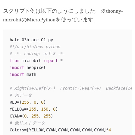
スクリプト例は以下のようにしました。※thonny-
microbitのMicroPythonを使っています。
#!/usr/bin/env python
# -*- coding: utf-8 -*-
from
 microbit 
import
import
import
 math

# Right(X+)Left(X-)  Front(Y-)Rear(Y+)  Backface(Z+)
# 色データ
RED=(
255
, 
0
, 
0
)

YELLOW=(
255
, 
150
, 
0
)

CYAN=(
0
, 
255
, 
255
# 色リストデータ
Colors=[YELLOW,CYAN,CYAN,CYAN,CYAN,CYAN]*
4