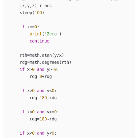
    (x,y,z)=r_acc

    sleep(
100
)

if
 x==
0
:

print
(
'Zero'
)

continue
    rth=math.atan(y/x)

    rdg=math.degrees(rth)

if
 x>
0
and
 y>=
0
:

        rdg=
0
+rdg

if
 x>
0
and
 y<
0
:

        rdg=
180
+rdg

if
 x<
0
and
 y>=
0
:

        rdg=
180
-rdg

if
 x<
0
and
 y<
0
:
