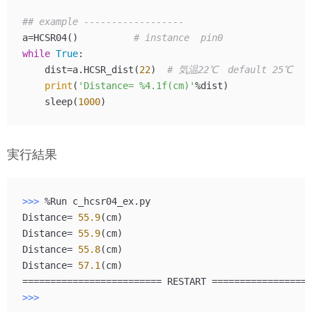
## example ------------------
a=HCSR04()          
# instance  pin0
while
True
:

    dist=a.HCSR_dist(
22
)  
# 気温22℃　default 25℃　
print
(
'Distance= %4.1f(cm)'
%dist)

    sleep(
1000
実行結果
>>> 
%Run c_hcsr04_ex.py

Distance= 
55.9
(cm)

Distance= 
55.9
(cm)

Distance= 
55.8
(cm)

Distance= 
57.1
(cm)

>>> 