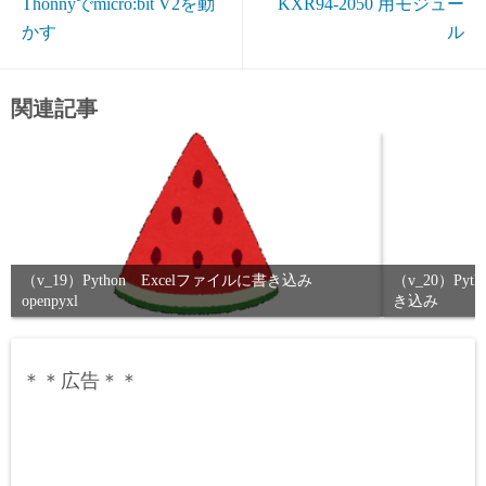
Thonnyでmicro:bit V2を動
KXR94-2050 用モジュー
かす
ル
関連記事
（v_19）Python Excelファイルに書き込み
（v_20）Py
openpyxl
き込み
＊＊広告＊＊