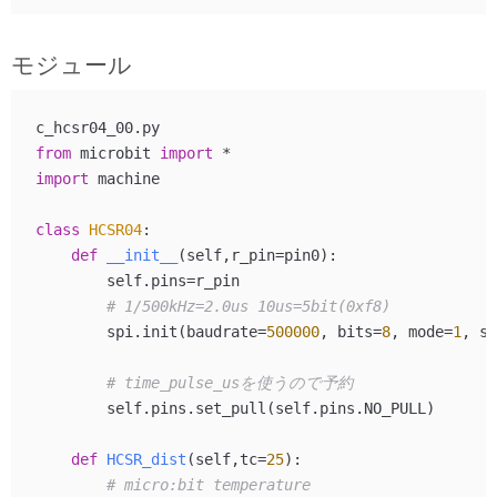
モジュール
from
 microbit 
import
import
 machine

class
HCSR04
:

def
__init__
(
self,r_pin=pin0
):

        self.pins=r_pin

# 1/500kHz=2.0us 10us=5bit(0xf8)
        spi.init(baudrate=
500000
, bits=
8
, mode=
1
, sc
# time_pulse_usを使うので予約
        self.pins.set_pull(self.pins.NO_PULL)

def
HCSR_dist
(
self,tc=
25
):

# micro:bit temperature