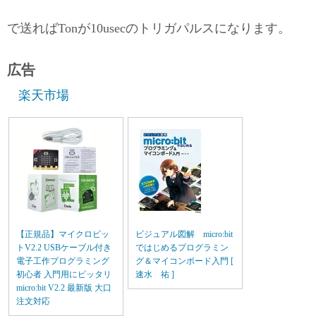
で送ればTonが10usecのトリガパルスになります。
広告
楽天市場
【正規品】マイクロビッ
ビジュアル図解 micro:bit
トV2.2 USBケーブル付き
ではじめるプログラミン
電子工作プログラミング
グ＆マイコンボード入門 [
初心者 入門用にピッタリ
速水 祐 ]
micro:bit V2.2 最新版 大口
注文対応