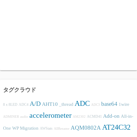
タグクラウド
ADC
A/D
base64
AHT10
_thread
1wire
8ｘ8LED
ADC4
ADC3
accelerometer
Add-on
All-in-
ACMD41
ADMINER
audio
AM2302
AT24C32
AQM0802A
One WP Migration
AWStats
AllRename