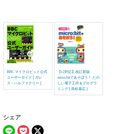
BBC マイクロビット公式
【v2対応】改訂新版
ユーザーガイド [ ガレ
micro:bitであそぼう！ たの
ス・ハルファクリー ]
しい電子工作＆プログラ
ミング [ 高松基広 ]
シェア