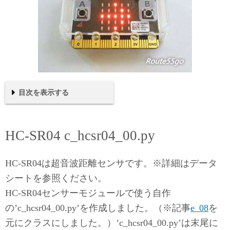
目次を表示する
HC-SR04 c_hcsr04_00.py
使い方
使用例
モジュール
10usecトリガパルス
HC-SR04 c_hcsr04_00.py
HC-SR04は超音波距離センサです。※詳細はデータ
シートを参照ください。
HC-SR04センサーモジュールで使う自作
の’c_hcsr04_00.py’を作成しました。（※記事
e_08
を
元にクラスにしました。）’c_hcsr04_00.py’は末尾に