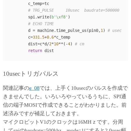
        c_temp=tc

# TRG_PULSE     10usec  baudrate=500000
        spi.write(
b'\xf8'
)

# ECHO TIME
        d = machine.time_pulse_us(pin0,
1
) 
# usec
        c=
331.5
+
0.6
*c_temp

        dist=c*d/
2
*
10
**(-
4
) 
# cm
return
10usecトリガパルス
関連記事の
e_08
では、上手く10usecのパルスを作成で
きませんでした。いろいろやっているうちに、SPI通
信の端子MOSIで作成できることがわかりました。前
述済みですが補足しておきます。
マイクロビットV1のクロックは16MHｚです。分周
してspiのbaudrate=500khz、mode=1にすると2.0usec幅