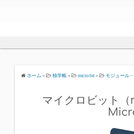
ホーム
»
独学帳
»
micro:bit
»
モジュール
マイクロビット（m_0
Micr