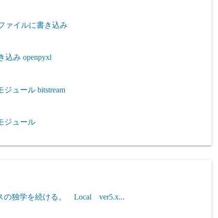
celファイルに書き込み
込み openpyxl
 用モジュール bitstream
el 用モジュール
を続ける。 Local ver5.x...