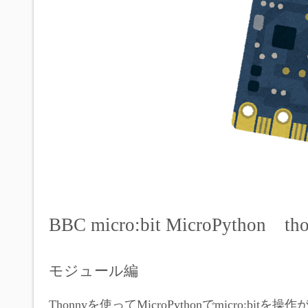
BBC micro:bit MicroPython tho
モジュール編
Thonnyを使ってMicroPythonでmicro