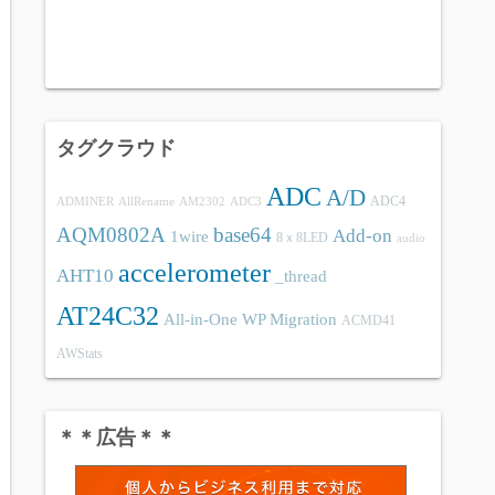
タグクラウド
ADC
A/D
ADC4
ADMINER
AllRename
AM2302
ADC3
AQM0802A
base64
Add-on
1wire
8ｘ8LED
audio
accelerometer
AHT10
_thread
AT24C32
All-in-One WP Migration
ACMD41
AWStats
＊＊広告＊＊