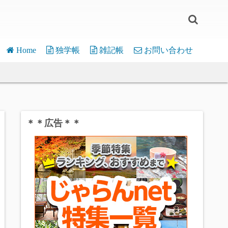
Home
独学帳
雑記帳
お問い合わせ
WordPress
介護離職
micro:bit
嫁の一言
デバイス・応用
Pi Pico
片辺草紙
モジュール・関数
デバイス・応用
＊＊広告＊＊
Various
モジュール・関数
フリーソフト