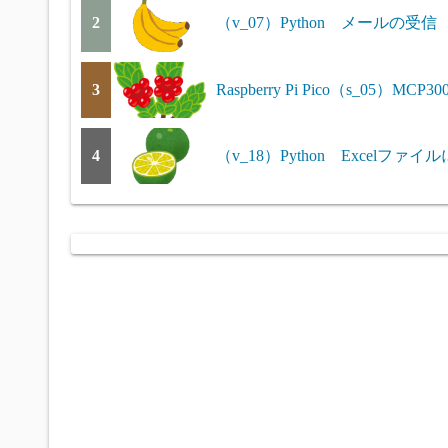
2
（v_07）Python メールの受信 p
3
Raspberry Pi Pico（s_05）MC
4
（v_18）Python Excelファイル