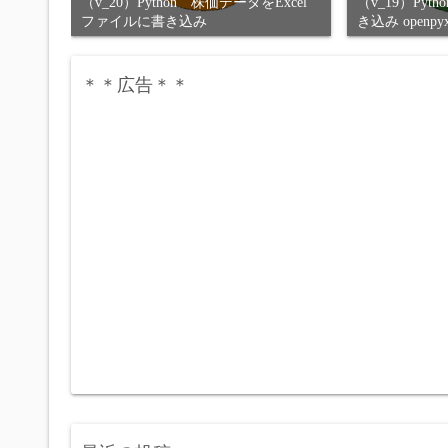
（v_20）Python 株価データをExcel
（v_19）Pyt
ファイルに書き込み
き込み openpyx
＊＊広告＊＊