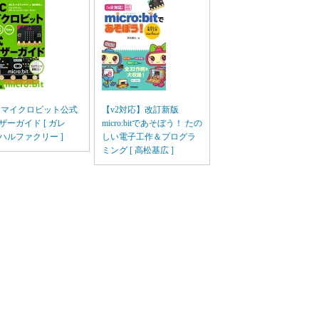
C マイクロビット公式
【v2対応】改訂新版
ザーガイド [ ガレ
micro:bitであそぼう！ たの
ハルファクリー ]
しい電子工作＆プログラ
ミング [ 高松基広 ]