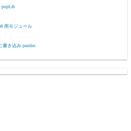
opLib
P3008 用モジュール
に書き込み pandas