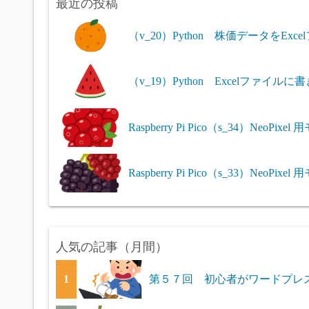
最近の投稿
（v_20）Python 株価データをEx
（v_19）Python Excelファイルに書き
Raspberry Pi Pico（s_34）NeoPixel
Raspberry Pi Pico（s_33）NeoPix
人気の記事（月間）
1
第５７回 初心者がワードプレスの独学