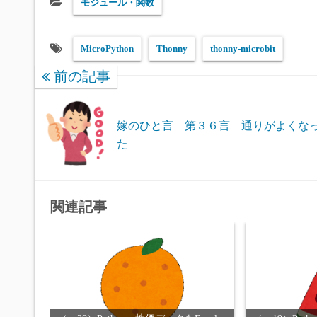
モジュール・関数
MicroPython
Thonny
thonny-microbit
前の記事
嫁のひと言 第３６言 通りがよくな
た
関連記事