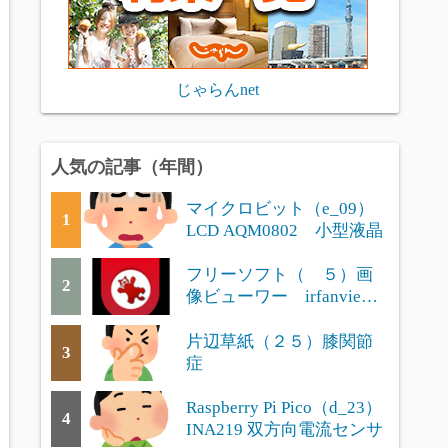
じゃらんnet
人気の記事（年間）
マイクロビット（e_09）
1
LCD AQM0802 小型液晶
フリーソフト（ ５）画
2
像ビューワー irfanview
の便利な使い方
片辺草紙（２５）膝関節
3
症
Raspberry Pi Pico（d_23）
4
INA219 双方向電流センサ