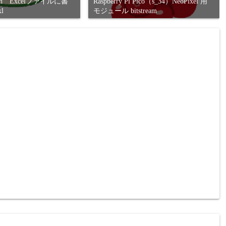
hon Excelファイルに書
Raspberry Pi Pico（s_34）NeoPixel 用
l
モジュール bitstream