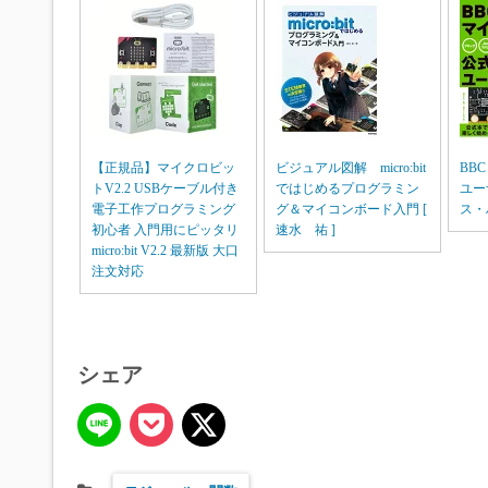
【正規品】マイクロビッ
ビジュアル図解 micro:bit
BB
トV2.2 USBケーブル付き
ではじめるプログラミン
ユー
電子工作プログラミング
グ＆マイコンボード入門 [
ス・
初心者 入門用にピッタリ
速水 祐 ]
micro:bit V2.2 最新版 大口
注文対応
シェア