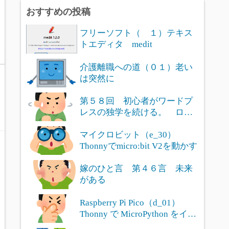
おすすめの投稿
フリーソフト（ １）テキス
トエディタ medit
介護離職への道（０１）老い
は突然に
第５８回 初心者がワードプ
レスの独学を続ける。 ログ
インユー...
マイクロビット（e_30）
Thonnyでmicro:bit V2を動かす
嫁のひと言 第４６言 未来
がある
Raspberry Pi Pico（d_01）
Thonny で MicroPython をイン
ストール