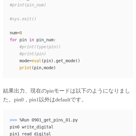
#print(pin_num)
#sys.exit()
num=
0
for
 pin 
in
 pin_num:    

#print(type(pin))
#print(pin)
    mode=
eval
(pin).get_mode()

print
結果出力、現在のpinモードは以下のようになりまし
た。pin0，pin1以外はdefaultです。
>>> 
%Run 0901_get_pins_01.py

pin0 write_digital

pin1 read_digital
