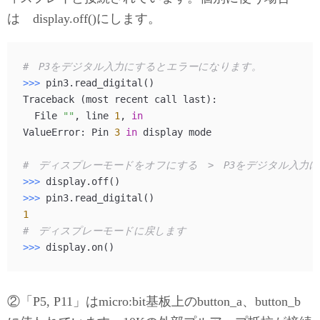
は display.off()にします。
#　P3をデジタル入力にするとエラーになります。
>>> 
pin3.read_digital()

Traceback (most recent call last):

  File 
""
, line 
1
, 
in
ValueError: Pin 
3
in
 display mode

#　ディスプレーモードをオフにする　>　P3をデジタル入力
>>> 
>>> 
1
#　ディスプレーモードに戻します
>>> 
②「P5, P11」はmicro:bit基板上のbutton_a、button_b