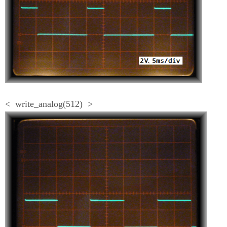
< write_analog(512) >