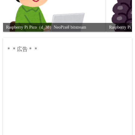
Raspberry Pi Pico（d_38）NeoPixel bitstream
Raspberry 
＊＊広告＊＊