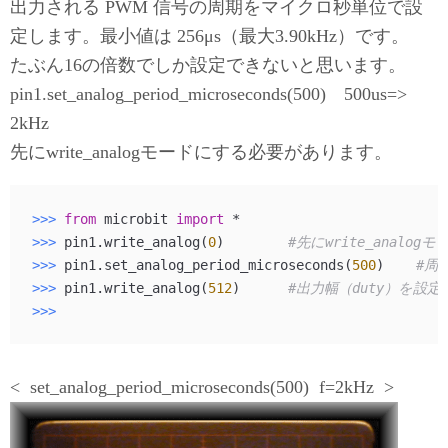
出力される PWM 信号の周期をマイクロ秒単位で設
定します。最小値は 256μs（最大3.90kHz）です。
たぶん16の倍数でしか設定できないと思います。
pin1.set_analog_period_microseconds(500) 500us=>
2kHz
先にwrite_analogモードにする必要があります。
>>> 
from
 microbit 
import
>>> 
pin1.write_analog(
0
)        
#先にwrite_analog
>>> 
pin1.set_analog_period_microseconds(
500
)    
#周
>>> 
pin1.write_analog(
512
)      
#出力幅（duty）を設
>>> 
< set_analog_period_microseconds(500) f=2kHz >