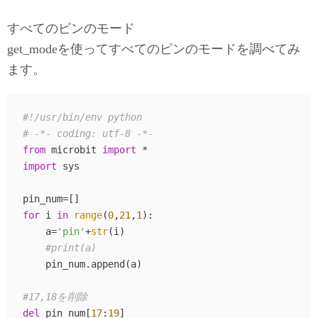
すべてのピンのモード
get_modeを使ってすべてのピンのモードを調べてみ
ます。
#!/usr/bin/env python
# -*- coding: utf-8 -*-
from
 microbit 
import
import
 sys

for
 i 
in
range
(
0
,
21
,
1
):

    a=
'pin'
+
str
(i)

#print(a)
    pin_num.append(a)

#17,18を削除
del
 pin_num[
17
:
19