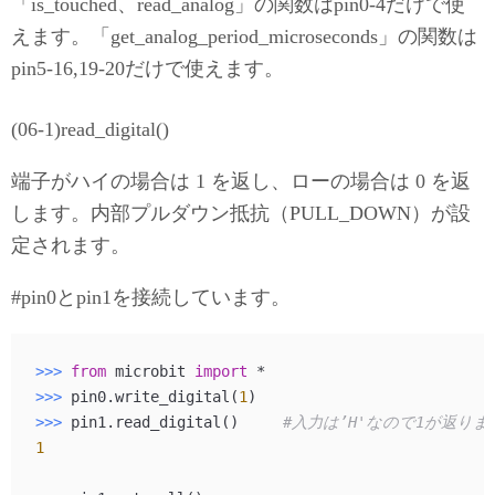
「is_touched、read_analog」の関数はpin0-4だけで使
えます。「get_analog_period_microseconds」の関数は
pin5-16,19-20だけで使えます。
(06-1)read_digital()
端子がハイの場合は 1 を返し、ローの場合は 0 を返
します。内部プルダウン抵抗（PULL_DOWN）が設
定されます。
#pin0とpin1を接続しています。
>>> 
from
 microbit 
import
>>> 
pin0.write_digital(
1
>>> 
pin1.read_digital()     
#入力は’H'なので1が返りま
1