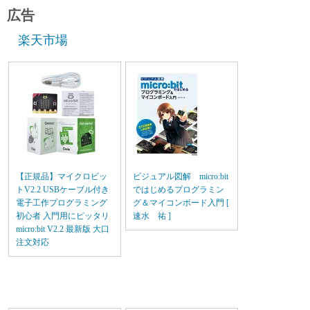
広告
楽天市場
【正規品】マイクロビッ
ビジュアル図解 micro:bit
トV2.2 USBケーブル付き
ではじめるプログラミン
電子工作プログラミング
グ＆マイコンボード入門 [
初心者 入門用にピッタリ
速水 祐 ]
micro:bit V2.2 最新版 大口
注文対応