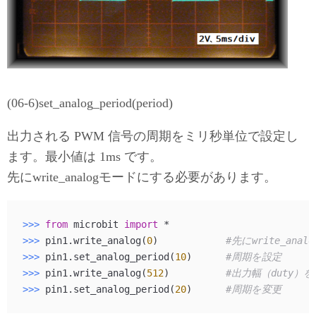
(06-6)set_analog_period(period)
出力される PWM 信号の周期をミリ秒単位で設定し
ます。最小値は 1ms です。
先にwrite_analogモードにする必要があります。
>>> 
from
 microbit 
import
>>> 
pin1.write_analog(
0
)            
#先にwrite_ana
>>> 
pin1.set_analog_period(
10
)      
#周期を設定
>>> 
pin1.write_analog(
512
)          
#出力幅（duty）
>>> 
pin1.set_analog_period(
20
)      
#周期を変更