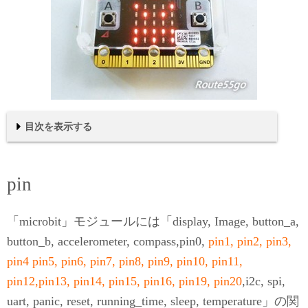
目次を表示する
pin
特殊ピンについて
まとめ
pin
(06-1)read_digital()
(06-2)write_digital(value)
(06-3)set_pull(value)
(06-4)get_mode()
(06-5)write_analog(value)
(06-6)set_analog_period(period)
(06-7)set_analog_period_microseconds(period)
「microbit」モジュールには「display, Image, button_a,
button_b, accelerometer, compass,pin0,
pin1, pin2, pin3,
pin4 pin5, pin6, pin7, pin8, pin9, pin10, pin11,
pin12,pin13, pin14, pin15, pin16, pin19, pin20
,i2c, spi,
uart, panic, reset, running_time, sleep, temperature」の関