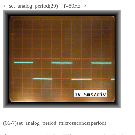
< set_analog_period(20) f=50Hz >
(06-7)set_analog_period_microseconds(period)