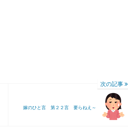
次の記事
嫁のひと言 第２２言 要らねえ～