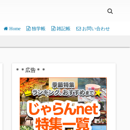
Home
独学帳
雑記帳
お問い合わせ
WordPress
介護離職
micro:bit
嫁の一言
デバイス・応用
Pi Pico
片辺草紙
モジュール・関数
デバイス・応用
＊＊広告＊＊
Various
モジュール・関数
フリーソフト