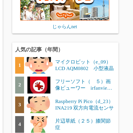
じゃらんnet
人気の記事（年間）
マイクロビット（e_09）
1
LCD AQM0802 小型液晶
フリーソフト（ ５）画
2
像ビューワー irfanview
の便利な使い方
Raspberry Pi Pico（d_23）
3
INA219 双方向電流センサ
片辺草紙（２５）膝関節
4
症