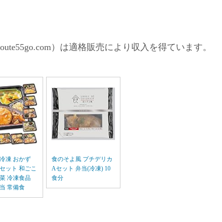
ute55go.com）は適格販売により収入を得ています。
冷凍 おかず
食のそよ風 プチデリカ
食セット 和ごこ
Aセット 弁当(冷凍) 10
菜 冷凍食品
食分
当 常備食