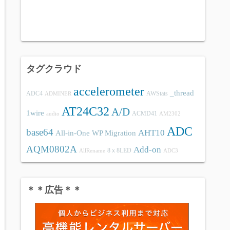
タグクラウド
accelerometer
_thread
ADC4
AWStats
ADMINER
AT24C32
A/D
1wire
ACMD41
audio
AM2302
ADC
base64
AHT10
All-in-One WP Migration
AQM0802A
Add-on
8ｘ8LED
AllRename
ADC3
＊＊広告＊＊