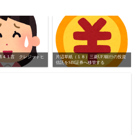
第４１言 クレジットヒ
片辺草紙（１８）三菱UFJ銀行の投資
信託をSBI証券へ移管する