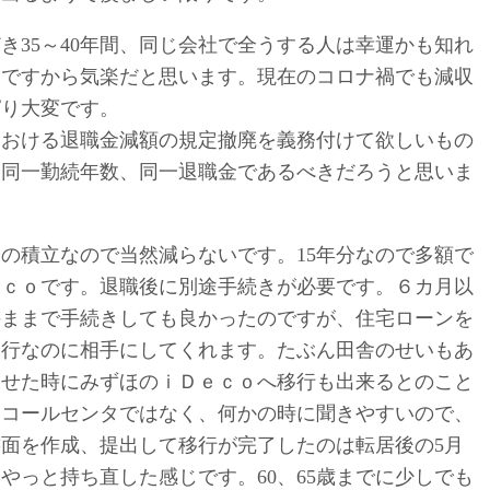
き35～40年間、同じ会社で全うする人は幸運かも知れ
いですから気楽だと思います。現在のコロナ禍でも減収
ぱり大変です。
における退職金減額の規定撤廃を義務付けて欲しいもの
、同一勤続年数、同一退職金であるべきだろうと思いま
の積立なので当然減らないです。15年分なので多額で
ｅｃｏです。退職後に別途手続きが必要です。６カ月以
のままで手続きしても良かったのですが、住宅ローンを
銀行なのに相手にしてくれます。たぶん田舎のせいもあ
わせた時にみずほのｉＤｅｃｏへ移行も出来るとのこと
。コールセンタではなく、何かの時に聞きやすいので、
面を作成、提出して移行が完了したのは転居後の5月
やっと持ち直した感じです。60、65歳までに少しでも