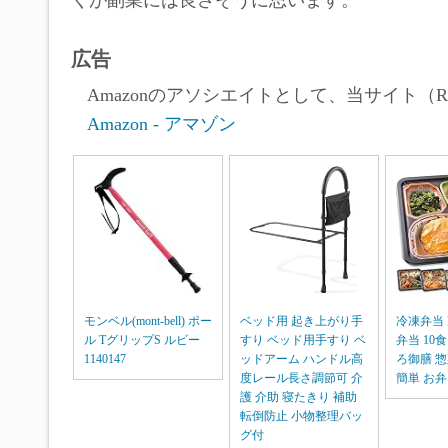
くが副業には良さそうに思います。
広告
Amazonのアソシエイトとして、当サイト（Ro
Amazon - アマゾン
モンベル(mont-bell) ポー
ベッド用 起き上がり手
冷凍弁当 
ル TグリップS ルビー
すり ベッド用手すり ベ
弁当 10
1140147
ッドアーム ハンドル高
ろ御膳 惣
度レール長さ調節可 介
簡単 お弁
護 介助 寝たきり 補助
転倒防止 小物整理バッ
グ付