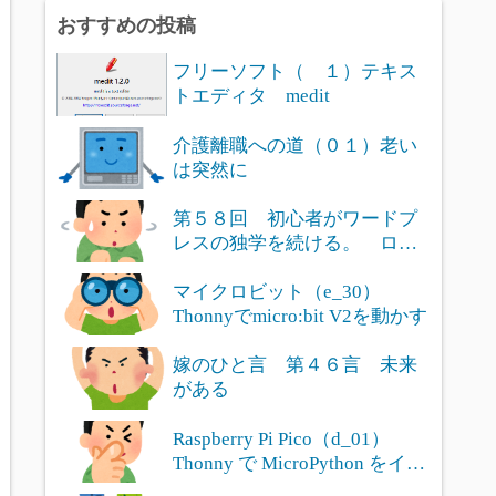
おすすめの投稿
フリーソフト（ １）テキス
トエディタ medit
介護離職への道（０１）老い
は突然に
第５８回 初心者がワードプ
レスの独学を続ける。 ログ
インユー...
マイクロビット（e_30）
Thonnyでmicro:bit V2を動かす
嫁のひと言 第４６言 未来
がある
Raspberry Pi Pico（d_01）
Thonny で MicroPython をイン
ストール