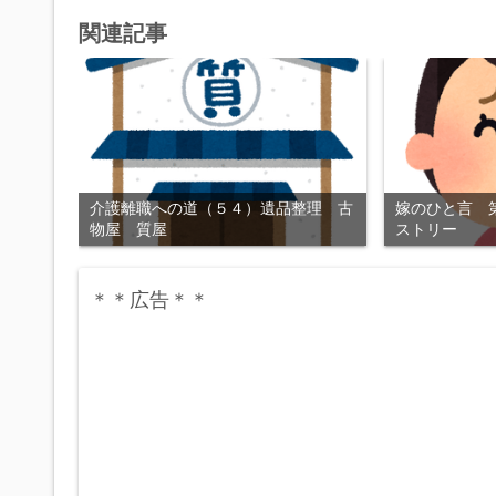
関連記事
介護離職への道（５４）遺品整理 古
嫁のひと言 
物屋 質屋
ストリー
＊＊広告＊＊