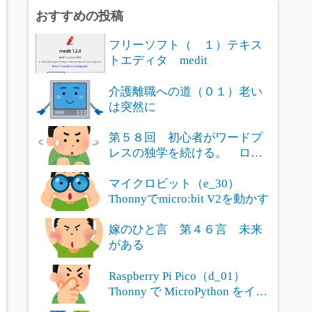
おすすめの投稿
フリーソフト（ １）テキス
トエディタ medit
介護離職への道（０１）老い
は突然に
第５８回 初心者がワードプ
レスの独学を続ける。 ログ
インユー...
マイクロビット（e_30）
Thonnyでmicro:bit V2を動かす
嫁のひと言 第４６言 未来
がある
Raspberry Pi Pico（d_01）
Thonny で MicroPython をイン
ストール