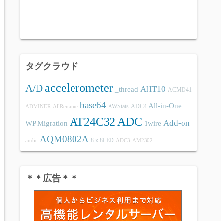
タグクラウド
accelerometer
A/D
AHT10
_thread
ACMD41
base64
All-in-One
AWStats
ADC4
ADMINER
AllRename
AT24C32
ADC
Add-on
WP Migration
1wire
AQM0802A
8ｘ8LED
audio
ADC3
AM2302
＊＊広告＊＊