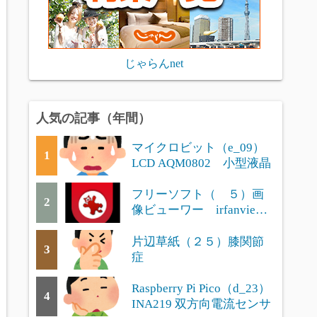
じゃらんnet
人気の記事（年間）
マイクロビット（e_09）
1
LCD AQM0802 小型液晶
フリーソフト（ ５）画
2
像ビューワー irfanview
の便利な使い方
片辺草紙（２５）膝関節
3
症
Raspberry Pi Pico（d_23）
4
INA219 双方向電流センサ