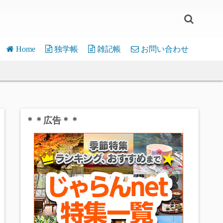
Home
独学帳
雑記帳
お問い合わせ
WordPress
介護離職
micro:bit
嫁の一言
デバイス・応用
Pi Pico
片辺草紙
モジュール・関数
デバイス・応用
＊＊広告＊＊
Various
モジュール・関数
フリーソフト