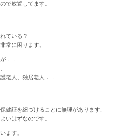
たので放置してます。
られている？
と非常に困ります。
すが．．
合、
介護老人、独居老人．．
？
の保健証を紐づけることに無理があります。
もよいはずなのです。
ています。