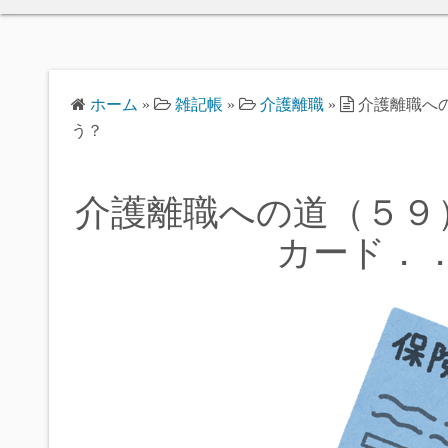
ホーム
»
雑記帳
»
介護離職
»
介護離職へ
う？
介護離職への道（５９
カード．