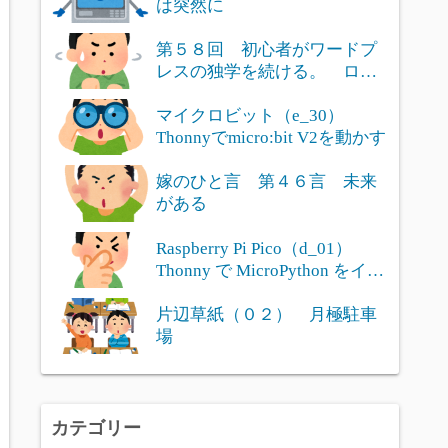
は突然に
第５８回 初心者がワードプ
レスの独学を続ける。 ログ
インユー...
マイクロビット（e_30）
Thonnyでmicro:bit V2を動かす
嫁のひと言 第４６言 未来
がある
Raspberry Pi Pico（d_01）
Thonny で MicroPython をイン
ストール
片辺草紙（０２） 月極駐車
場
カテゴリー