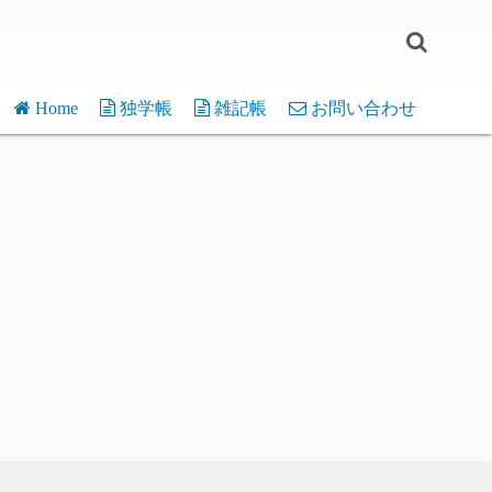
Home
独学帳
雑記帳
お問い合わせ
WordPress
介護離職
micro:bit
嫁の一言
デバイス・応用
Pi Pico
片辺草紙
モジュール・関数
デバイス・応用
Various
モジュール・関数
フリーソフト