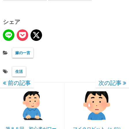
シェア
嫁の一言
生活
前の記事
次の記事
第８５回 初心者がワー
マイクロビット（e_02）