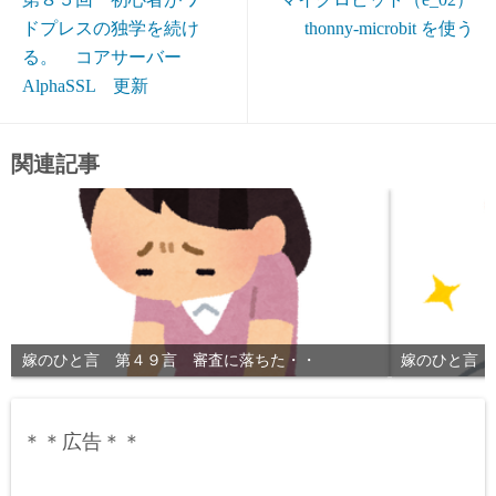
ドプレスの独学を続け
thonny-microbit を使う
る。 コアサーバー
AlphaSSL 更新
関連記事
嫁のひと言 第４９言 審査に落ちた・・
嫁のひと言 
＊＊広告＊＊