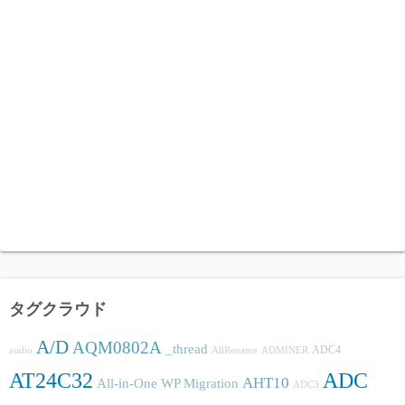
タグクラウド
A/D
AQM0802A
_thread
ADC4
audio
AllRename
ADMINER
AT24C32
ADC
AHT10
All-in-One WP Migration
ADC3