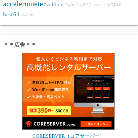
accelerometer
Add-on
1wire
8ｘ8LED
ACMD41
AM2302
base64
AWStats
＊＊広告＊＊
CORESERVER（コアサーバー）