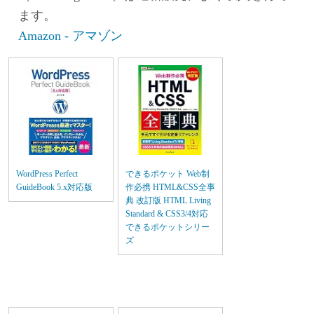
ます。
Amazon - アマゾン
WordPress Perfect
できるポケット Web制
GuideBook 5.x対応版
作必携 HTML&CSS全事
典 改訂版 HTML Living
Standard & CSS3/4対応
できるポケットシリー
ズ