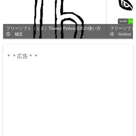
フリーソフト（１２）Thonny Python IDEの使い方
フリーソフト（１
⑤ 補足
④ birdeye
＊＊広告＊＊