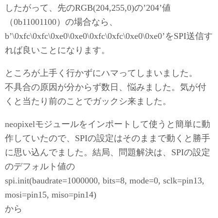
したがって、先のRGB(204,255,0)の’204’値
（0b11001100）の場合なら、
b’\0xfc\0xfc\0xe0\0xe0\0xfc\0xfc\0xe0\0xe0’をSPI送信す
れば良いことになります。
ところが上手く行かずにハマってしまいました。
不具合の原因が分からず数日、悩みました。気が付
くと当たり前のことでガックシ来ました。
neopixelモジュールをインポートして使うと簡単に動
作していたので、SPIの設定はそのままで動くと勝手
に思い込んでました。結局、問題解決は、SPIの設定
のデフォルト値の
spi.init(baudrate=1000000, bits=8, mode=0, sclk=pin13,
mosi=pin15, miso=pin14)
から