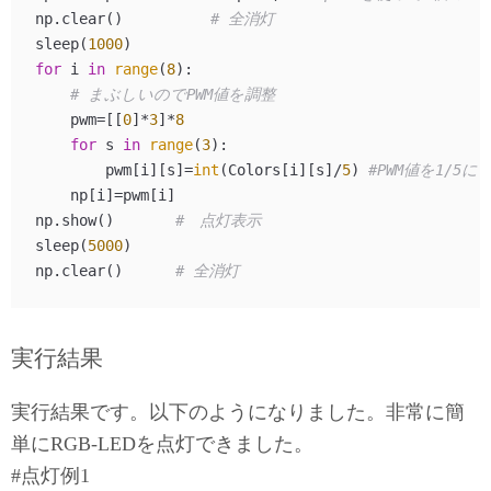
np.clear()          
# 全消灯
sleep(
1000
for
 i 
in
range
(
8
):

# まぶしいのでPWM値を調整
    pwm=[[
0
]*
3
]*
8
for
 s 
in
range
(
3
):

        pwm[i][s]=
int
(Colors[i][s]/
5
) 
#PWM値を1/5に
    np[i]=pwm[i]

np.show()       
#　点灯表示
sleep(
5000
)

np.clear()      
# 全消灯
実行結果
実行結果です。以下のようになりました。非常に簡
単にRGB-LEDを点灯できました。
#点灯例1