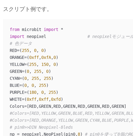
スクリプト例です。
from
 microbit 
import
import
 neopixel                 
# neopixelモジュー
# 色データ
RED=(
255
, 
0
, 
0
)

ORANGE=(
0xff
,
0xfA
,
0
)

YELLOW=(
255
, 
150
, 
0
)

GREEN=(
0
, 
255
, 
0
)

CYAN=(
0
, 
255
, 
255
)

BLUE=(
0
, 
0
, 
255
)

PURPLE=(
180
, 
0
, 
255
)

WHITE=(
0xff
,
0xff
,
0xfd
)

Colors=[RED,GREEN,RED,GREEN,RED,GREEN,RED,GREEN]    
#Colors=[RED,YELLOW,GREEN,BLUE,RED,YELLOW,GREEN,BL
#Colors=[RED,ORANGE,YELLOW,GREEN,CYAN,BLUE,PURPLE,
# pin0>>DIN Neopixel-8leds
np = neopixel.NeoPixel(pin0,
8
) 
# pin0を使って8個のRG