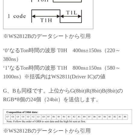
※WS2812Bのデータシートから引用
‘0’なるTon時間の波形 T0H 400ns±150ns（220～
380ns）
‘1’なるTon時間の波形 T1H 800ns±150ns（580～
1000ns）※括弧内はWS2811(Driver IC)の値
G、Bも同様です。上位からG(8bit)R(8bit)B(8bit)の
RGB*8個の24個（24bit）を送信します。
※WS2812Bのデータシートから引用