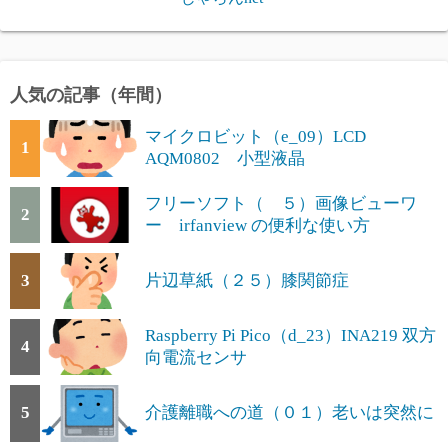
人気の記事（年間）
マイクロビット（e_09）LCD
1
AQM0802 小型液晶
フリーソフト（ ５）画像ビューワ
2
ー irfanview の便利な使い方
3
片辺草紙（２５）膝関節症
Raspberry Pi Pico（d_23）INA219 双方
4
向電流センサ
5
介護離職への道（０１）老いは突然に