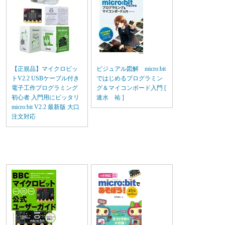
【正規品】マイクロビッ
ビジュアル図解 micro:bit
トV2.2 USBケーブル付き
ではじめるプログラミン
電子工作プログラミング
グ＆マイコンボード入門 [
初心者 入門用にピッタリ
速水 祐 ]
micro:bit V2.2 最新版 大口
注文対応