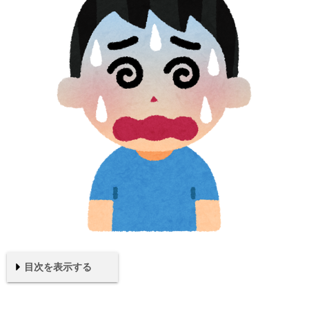
目次を表示する
NeoPixel
外観
接続例
スクリプト
実行結果
制御方法を確認
まとめ