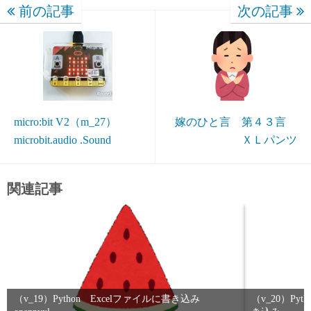
前の記事
次の記事
micro:bit V2（m_27）
嫁のひと言 第４３言
microbit.audio .Sound
ＸＬパンツ
関連記事
（v_19）Python Excelファイルに書き込み
（v_20）Py