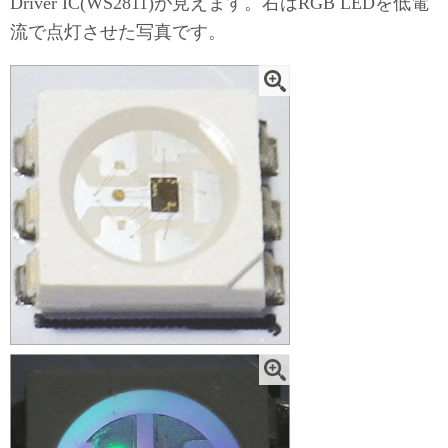
Driver IC(WS2811)が見えます。右はRGB LEDを低電
流で点灯させた写真です。