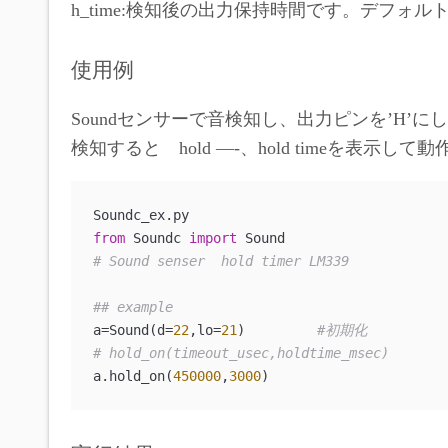
h_time:検知後の出力保持時間です。デフォルト
使用例
Soundセンサーで音検知し、出力ピンを’H’に
検知すると hold —-、hold timeを表示し
from
 Soundc 
import
# Sound senser  hold timer LM339
## example
a=Sound(d=
22
,lo=
21
)         
#初期化
# hold_on(timeout_usec,holdtime_msec)
a.hold_on(
450000
,
3000