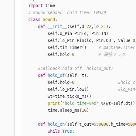
import
# Sound senser  hold timer LM339
class
Sound
:

def
__init__
(
self,d=
22
,lo=
21
):

        self.d_Pin=Pin(d, Pin.IN)           
        self.lo_Pin=Pin(lo, Pin.OUT, value=
0
        self.tim=Timer()     
# machine.Timer
        self.hold=
0
# 保持フラグ
#callback hold-off  hold(d_out)
def
hold_of
(
self, t
):

        self.hold=
0
#hold c
        self.lo_Pin.low()            
#lo_Pin
        wt=time.ticks_ms()

print
(
'hold time=%4d'
 %(wt-self.dt))
        time.sleep_ms(
10
)

def
hold_on
(
self,t_out=
950000
,h_time=
500
while
True
:
