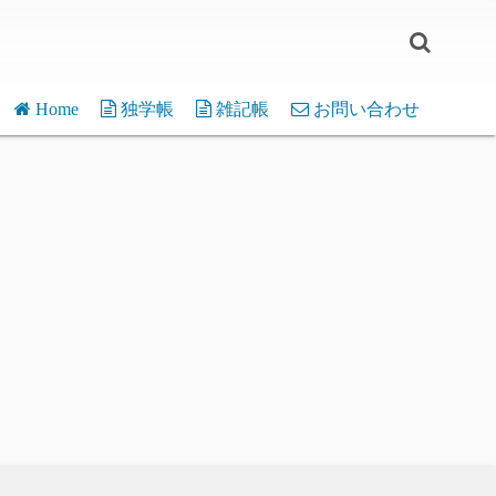
Home
独学帳
雑記帳
お問い合わせ
WordPress
介護離職
micro:bit
嫁の一言
デバイス・応用
Pi Pico
片辺草紙
モジュール・関数
デバイス・応用
Various
モジュール・関数
フリーソフト