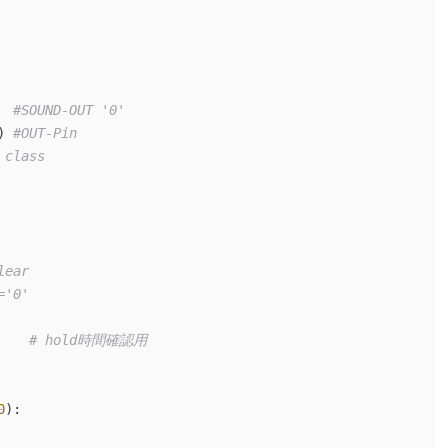
  
#SOUND-OUT '0'
) 
#OUT-Pin
 class
lear
='0'
    
# hold時間確認用
0
):
