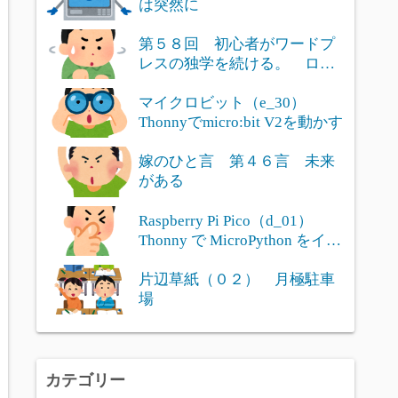
は突然に
第５８回 初心者がワードプ
レスの独学を続ける。 ログ
インユー...
マイクロビット（e_30）
Thonnyでmicro:bit V2を動かす
嫁のひと言 第４６言 未来
がある
Raspberry Pi Pico（d_01）
Thonny で MicroPython をイン
ストール
片辺草紙（０２） 月極駐車
場
カテゴリー