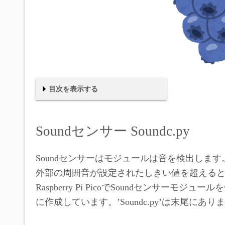
目次を表示する
Soundセンサー Soundc.py
使い方
使用例
実行結果
Soundセンサーモジュール用
Soundセンサー Soundc.py
Soundセンサーはモジュールは音を検出します
外部の周囲音が設定されたしきい値を超えると
Raspberry Pi PicoでSoundセンサーモジュ
に作成しています。’Soundc.py’は末尾に