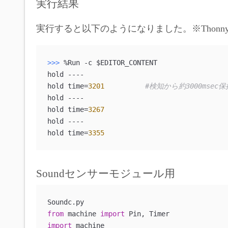
実行結果
実行すると以下のようになりました。※Thonny
>>> 
%Run -c $EDITOR_CONTENT

hold ----

hold time=
3201
#検知から約3000msec保
hold ----

hold time=
3267
hold ----

hold time=
3355
Soundセンサーモジュール用
from
 machine 
import
import