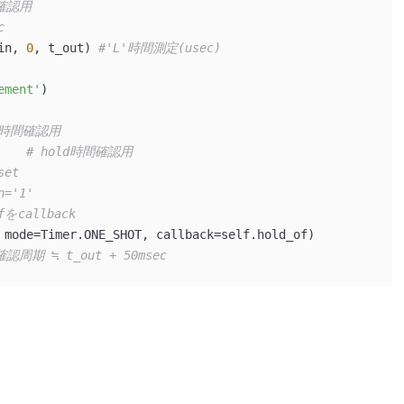
確認用
c
in, 
0
, t_out) 
#'L'時間測定(usec)
ement'
)

 時間確認用
    
# hold時間確認用
set
n='1'
fをcallback
 mode=Timer.ONE_SHOT, callback=self.hold_of)

認周期 ≒ t_out + 50msec