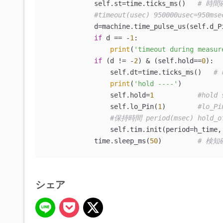
            self.st=time.ticks_ms()   
# 時間
#timeout(usec) 950000usec=950mse
            d=machine.time_pulse_us(self.d_P
if
 d == -
1
:

print
(
'timeout during measur
if
 (d != -
2
) & (self.hold==
0
):

                self.dt=time.ticks_ms()   
#
print
(
'hold ----'
)          
                self.hold=
1
#hold 
                self.lo_Pin(
1
)        
#lo_Pi
#保持時間 period(msec) hold_o
                self.tim.init(period=h_time,
            time.sleep_ms(
50
)         
# 検知確
シェア