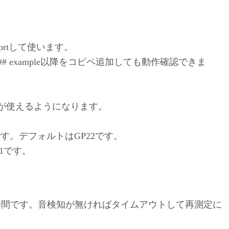
でimportして使います。
py)の## example以降をコピペ追加しても動作確認できま
メソッドが使えるようになります。
号です。デフォルトはGP22です。
1です。
のタイムアウトの時間です。音検知が無ければタイムアウトして再測定に