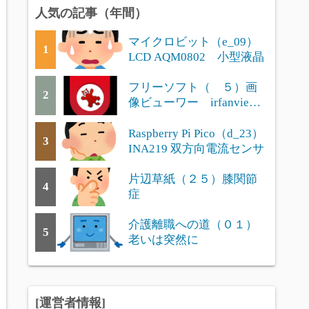
人気の記事（年間）
マイクロビット（e_09）
1
LCD AQM0802 小型液晶
フリーソフト（ ５）画
2
像ビューワー irfanview
の便利な使い方
Raspberry Pi Pico（d_23）
3
INA219 双方向電流センサ
片辺草紙（２５）膝関節
4
症
介護離職への道（０１）
5
老いは突然に
[運営者情報]