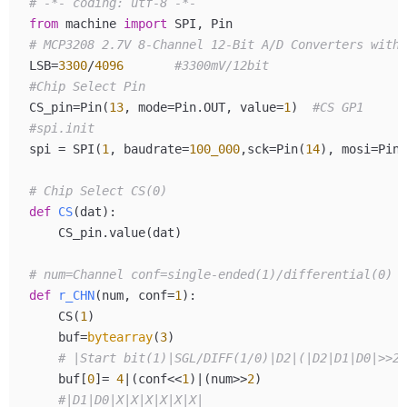
# -*- coding: utf-8 -*-
from
 machine 
import
# MCP3208 2.7V 8-Channel 12-Bit A/D Converters with 
LSB=
3300
/
4096
#3300mV/12bit 
#Chip Select Pin
CS_pin=Pin(
13
, mode=Pin.OUT, value=
1
)  
#CS GP1
#spi.init
spi = SPI(
1
, baudrate=
100_000
,sck=Pin(
14
), mosi=Pin(
# Chip Select CS(0)
def
CS
(
dat
):

    CS_pin.value(dat)

# num=Channel conf=single-ended(1)/differential(0) 
def
r_CHN
(
num, conf=
1
):

    CS(
1
)

    buf=
bytearray
(
3
)

# |Start bit(1)|SGL/DIFF(1/0)|D2|(|D2|D1|D0|>>2)
    buf[
0
]= 
4
|(conf<<
1
)|(num>>
2
)　

#|D1|D0|X|X|X|X|X|X| 