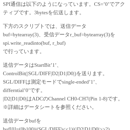
SPI通信は以下のようになっています。CS=’0’でアク
ティブです。3bytesを伝送します。
下方のスクリプトでは、送信データ
buf=bytearray(3)、受信データr_buf=bytearray(3)を
spi.write_readinto(buf, r_buf)
で行っています。
送信データはStartBit’1’、
ControlBit(|SGL/DIFF|D2|D1|D0|)を送ります。
SGL/DIFFは測定モードでsingle-ended’1’、
differntial’0’です。
|D2|D1|D0|はADCのChannel CH0-CH7(Pin 1-8)です。
※詳細はデータシートを参照ください。
送信データbufを
buf[0]=(0b100)|(SGL/DIFF)<<1)|(|D2|D1|D0|>>2)