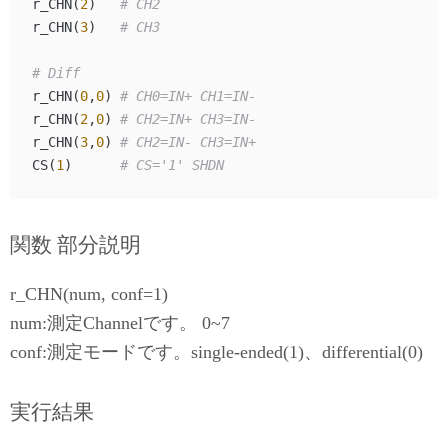
r_CHN(
2
)   
# CH2
r_CHN(
3
)   
# CH3
# Diff 
r_CHN(
0
,
0
) 
# CH0=IN+ CH1=IN-
r_CHN(
2
,
0
) 
# CH2=IN+ CH3=IN-
r_CHN(
3
,
0
) 
# CH2=IN- CH3=IN+ 
CS(
1
)      
# CS='1' SHDN
関数 部分説明
r_CHN(num, conf=1)
num:測定Channelです。 0~7
conf:測定モードです。single-ended(1)、differential(0)
実行結果