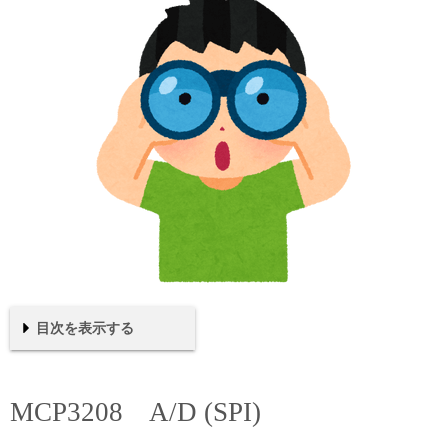
目次を表示する
MCP3208 A/D (SPI)
接続例
MCP3208の説明
スクリプト
関数 部分説明
実行結果
まとめ
MCP3208 A/D (SPI)