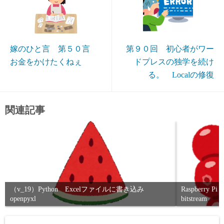
嫁のひと言 第５０言
第９０回 初心者がワー
お金をかけたくねぇ
ドプレスの独学を続け
る。 Localの修復
関連記事
（v_19）Python Excelファイルに書き込み
Raspberry 
openpyxl
bitstream