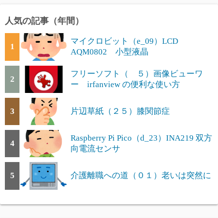
人気の記事（年間）
マイクロビット（e_09）LCD
1
AQM0802 小型液晶
フリーソフト（ ５）画像ビューワ
2
ー irfanview の便利な使い方
3
片辺草紙（２５）膝関節症
Raspberry Pi Pico（d_23）INA219 双方
4
向電流センサ
5
介護離職への道（０１）老いは突然に