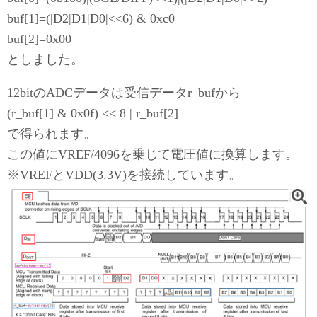
buf[1]=(|D2|D1|D0|<<6) & 0xc0
buf[2]=0x00
としました。
12bitのADCデータは受信データr_bufから
(r_buf[1] & 0x0f) << 8 | r_buf[2]
で得られます。
この値にVREF/4096を乗じて電圧値に換算します。
※VREFとVDD(3.3V)を接続しています。