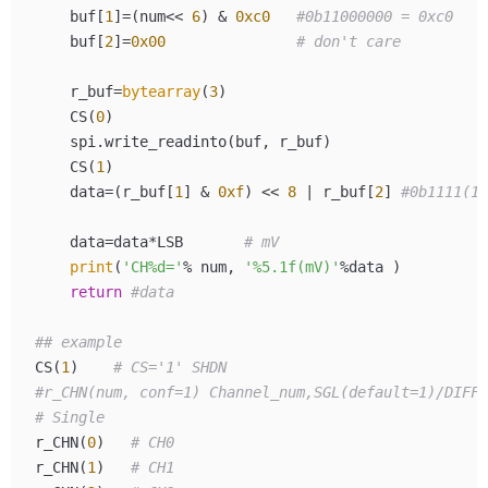
    buf[
1
]=(num<< 
6
) & 
0xc0
#0b11000000 = 0xc0
    buf[
2
]=
0x00
# don't care
    r_buf=
bytearray
(
3
)

    CS(
0
)

    spi.write_readinto(buf, r_buf)

    CS(
1
)

    data=(r_buf[
1
] & 
0xf
) << 
8
 | r_buf[
2
] 
#0b1111(15
    data=data*LSB       
# mV
print
(
'CH%d='
% num, 
'%5.1f(mV)'
%data )

return
#data
## example
CS(
1
)    
# CS='1' SHDN
#r_CHN(num, conf=1) Channel_num,SGL(default=1)/DIFF(
# Single
r_CHN(
0
)   
# CH0
r_CHN(
1
)   
# CH1