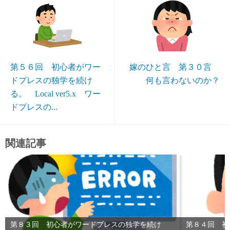
第５６回 初心者がワー
嫁のひと言 第３０言
ドプレスの独学を続け
何も言わないのか？
る。 Local ver5.x ワー
ドプレスの...
関連記事
第８３回 初心者がワードプレスの独学を続け
第８４回 初