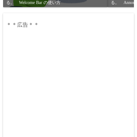
る。 Welcome Bar の使い方
る。 Annou
＊＊広告＊＊