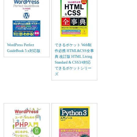
WordPress Perfect
できるポケット Web制
GuideBook 5.x対応版
作必携 HTML&CSS全事
典 改訂版 HTML Living
Standard & CSS3/4対応
できるポケットシリー
ズ